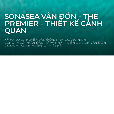
SONASEA VÂN ĐỒN - THE
PREMIER - THIẾT KẾ CẢNH
QUAN
XÃ HẠ LONG, HUYỆN VÂN ĐỒN, TỈNH QUẢNG NINH
CÔNG TY CỔ PHẦN ĐẦU TƯ VÀ PHÁT TRIỂN DU LỊCH VÂN ĐỒN
73,908 M2
73,908 M2
ĐANG THIẾT KẾ
Sonasea Vân Đồn The Premier thuộc Tổ
hợp Du lịch nghỉ dưỡng Sonasea Vân
Đồn Harbour City (Quảng Ninh, Việt
Nam) Tiếp nối Wyndham Garden
Sonasea, Sonasea Vân Đồn The Premier
thuộc phân khúc cao cấp với các căn biệt